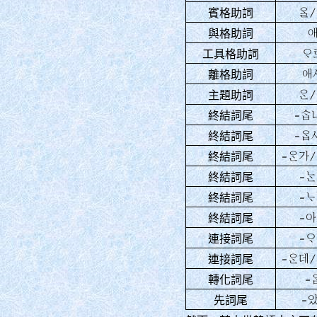
󿉰/
賓格助詞
與格助詞
󿉨
工具格助詞
애
離格助詞
󿉬/
主題助詞
-󿈉
終結詞尾
-󿉹
終結詞尾
-󿉬가/
終結詞尾
-
終結詞尾
-
終結詞尾
-
終結詞尾
-
連接詞尾
-󿉬데/
連接詞尾
-
轉化詞尾
-았
先詞尾