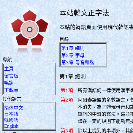
本站韓文正字法
本站的韓語頁面使用現代韓語
目錄
第1章 總則
第2章 字母
導航
第3章 母音和諧
主頁
留言板
第1章 總則
鳴謝
下載頁
第1項
所有漢語詞一律使用漢字
其他語言
第2項
阿爾泰語盟的多數語言，
本消失。為了體現母音和
简体中文
日本語
單詞的中聲的寫法。這並
韓國語
證在一定的規則下能夠無
English
第3項
除以上提到的事項外，其