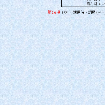
ㅣ
적시다 + -
第16項
{󿏰다}
活用時，詞尾
{-아