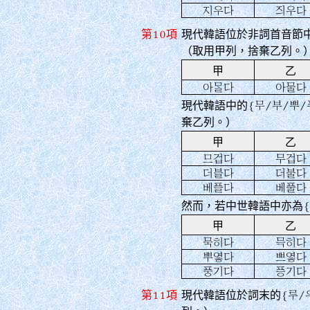
지우다
즤우다
第10項
現代韓語位於非詞首音節
（取用甲列，捨棄乙列。
甲
乙
아󿅘다
아물다
現代韓語中的
{무/부/뿌/
棄乙列。）
甲
乙
므겁다
무겁다
더블다
더불다
베플다
베풀다
然而，若中世韓語中亦為
甲
乙
묵히다
믁히다
뿌옇다
쁘옇다
풍기다
픙기다
第11項
現代韓語位於詞末的
{루/