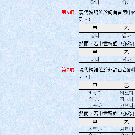
잡다
󿊱다
第6項
現代韓語位於詞首音節中
列。）
甲
乙
󿅽다
맵다
然而，若中世韓語中亦為
甲
乙
내다
󿂌다
第7項
現代韓語位於非詞首音節
列。）
甲
乙
바󿄘다
바르다
󿊰󿀀다
잠그다
고󿎸다
고프다
然而，若中世韓語中亦為
甲
乙
거르다
거󿄘다