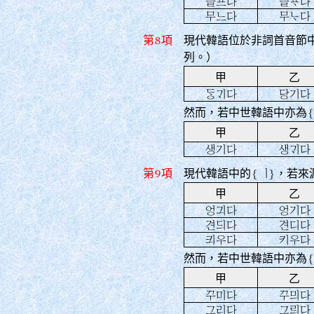
슬프다
슬󿎸다
무느다
무󿁰다
第8項
現代韓語位於非詞首音節
列。）
甲
乙
󿂽󿀜다
당기다
然而，若中世韓語中亦為
甲
乙
생기다
생󿀜다
第9項
現代韓語中的
{ㅣ}
，若來
甲
乙
엉긔다
엉기다
견듸다
견디다
킈우다
키우다
然而，若中世韓語中亦為
甲
乙
꾸미다
꾸믜다
그리다
그릐다