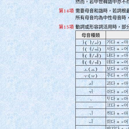
然而，若中世韓語中亦不
第14項
需要母音和諧時，若詞根
所有母音均為中性母音時
第15項
動詞或形容詞活用時，部
母音種類
가다 + -아
ㅏ(ㅑ/ㅘ)
서다 + -어
ㅓ(ㅕ/ㅝ)
내다 + -아
ㅐ(ㅒ/ㅙ)
데다 + -어
ㅔ(ㅖ/ㅞ)
보다 + -아
ㅗ(ㅛ)
주다 + -어
ㅜ(ㅠ)
ㅚ
괴다 + -아
ㅟ
쉬다 + -어
󿎀다 + -아
ㆍ
크다 + -어
ㅡ
ㆎ
󿌬다 + -아
ㅢ
희다 + -어
반기다 + -