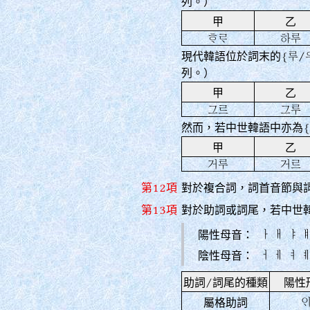
列。）
甲
乙
󿏰󿄘
하루
現代韓語位於詞末的
{루/
列。）
甲
乙
그르
그루
然而，若中世韓語中亦為
甲
乙
거루
거르
第12項
對於複合詞，詞首音節與
第13項
對於助詞或詞尾，若中世
ㅏ ㅐ ㅑ ㅒ
陽性母音：
ㅓ ㅔ ㅕ ㅖ
陰性母音：
助詞/詞尾的種類
陽性

屬格助詞