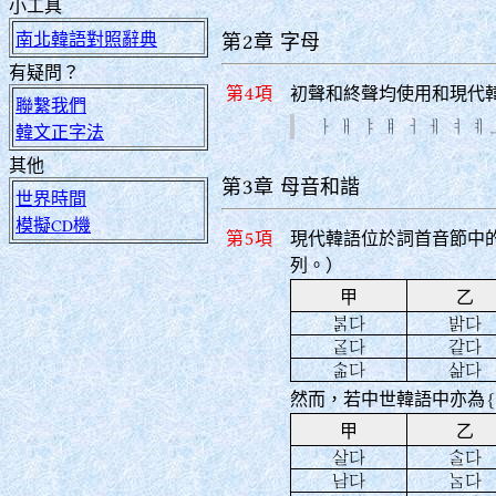
小工具
南北韓語對照辭典
第2章 字母
有疑問？
第4項
初聲和終聲均使用和現代
聯繫我們
ㅏ ㅐ ㅑ ㅒ ㅓ ㅔ ㅕ ㅖ 
韓文正字法
其他
第3章 母音和諧
世界時間
模擬CD機
第5項
現代韓語位於詞首音節中
列。）
甲
乙
󿆑다
밝다
󿀙다
같다
󿈂다
삶다
然而，若中世韓語中亦為
甲
乙
살다
󿈀다
남다
󿂀다