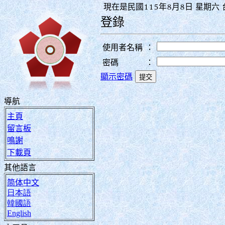
現在是民國115年8月8日 星期六 台
登錄
使用者名稱
：
密碼
：
顯示密碼
導航
主頁
留言板
鳴謝
下載頁
其他語言
简体中文
日本語
韓國語
English