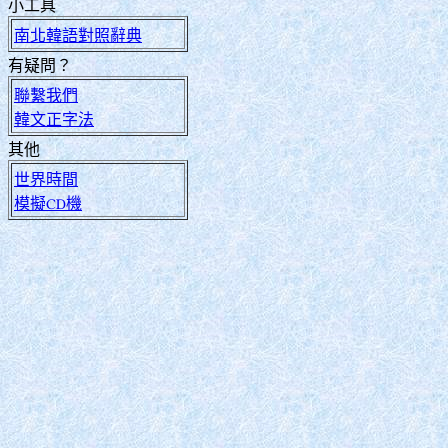
小工具
南北韓語對照辭典
有疑問？
聯繫我們
韓文正字法
其他
世界時間
模擬CD機