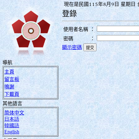
現在是民國115年8月9日 星期日 台
登錄
使用者名稱
：
密碼
：
顯示密碼
導航
主頁
留言板
鳴謝
下載頁
其他語言
简体中文
日本語
韓國語
English