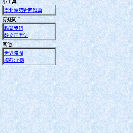
小工具
南北韓語對照辭典
有疑問？
聯繫我們
韓文正字法
其他
世界時間
模擬CD機