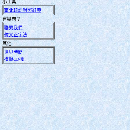
小工具
南北韓語對照辭典
有疑問？
聯繫我們
韓文正字法
其他
世界時間
模擬CD機