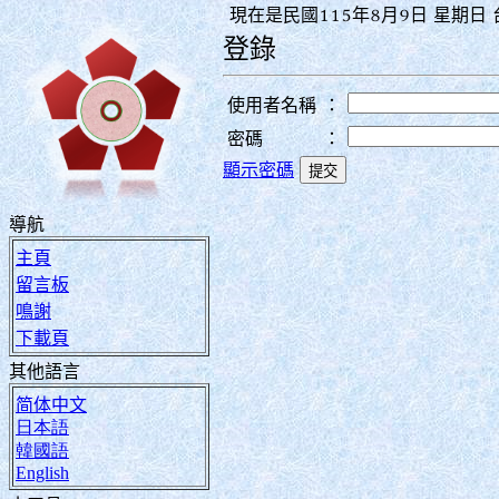
現在是民國115年8月9日 星期日 台
登錄
使用者名稱
：
密碼
：
顯示密碼
導航
主頁
留言板
鳴謝
下載頁
其他語言
简体中文
日本語
韓國語
English