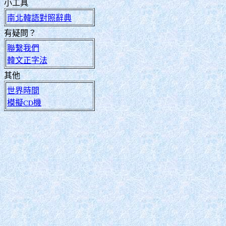
小工具
南北韓語對照辭典
有疑問？
聯繫我們
韓文正字法
其他
世界時間
模擬CD機