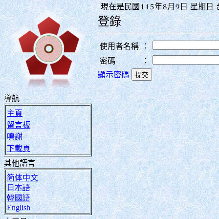
現在是民國115年8月9日 星期日 台
登錄
使用者名稱
：
密碼
：
顯示密碼
導航
主頁
留言板
鳴謝
下載頁
其他語言
简体中文
日本語
韓國語
English