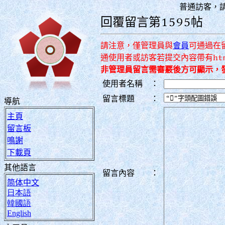
普通訪客，
回覆留言第1595帖
請注意，僅管理員與
會員
可通過在
通使用者或訪客若提交內容帶有ht
非管理員留言需審覈後方可顯示，
使用者名稱
：
留言標題
：
導航
主頁
留言板
鳴謝
下載頁
其他語言
留言內容
：
简体中文
日本語
韓國語
English