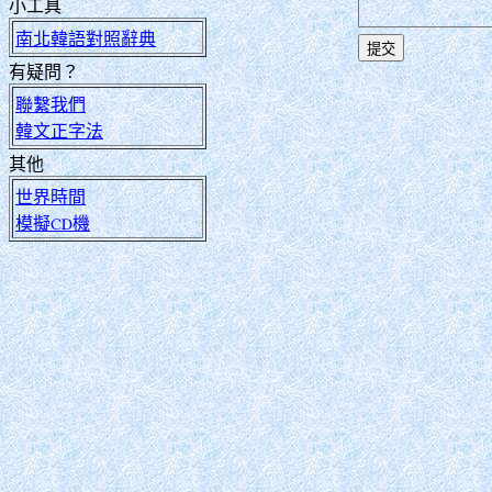
小工具
南北韓語對照辭典
有疑問？
聯繫我們
韓文正字法
其他
世界時間
模擬CD機