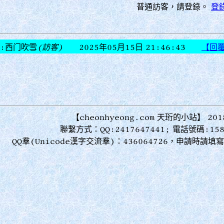
普通訪客，請登錄。
登
:西门吹雪
(訪客)
2025年05月15日 21:46:43
【回
【cheonhyeong.com 天珩的小站】 201
聯繫方式：QQ:2417647441; 電話號碼:158
QQ羣(Unicode漢字交流羣)：436064726，申請時