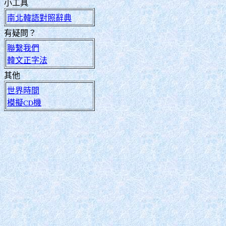
小工具
南北韓語對照辭典
有疑問？
聯繫我們
韓文正字法
其他
世界時間
模擬CD機