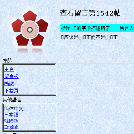
查看留言第1542帖
標題:𰙶的字形描述错了 留言人
𰙶应该是⿱𡨄正而不是⿰𡨄正
導航
主頁
留言板
鳴謝
下載頁
其他語言
简体中文
日本語
韓國語
English