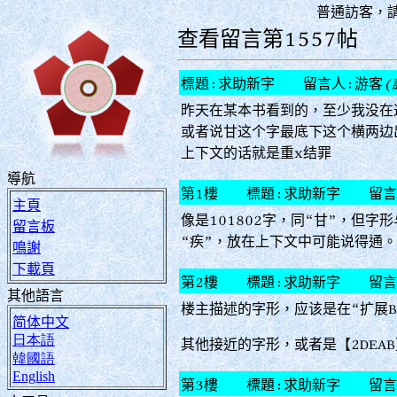
普通訪客，
查看留言第1557帖
標題:求助新字 留言人:游客
(
昨天在某本书看到的，至少我没在
或者说甘这个字最底下这个横两边
上下文的话就是重x结罪
導航
第1樓 標題:求助新字 留言人:
主頁
像是101802字，同“甘”，但
留言板
“疾”，放在上下文中可能说得通。
鳴謝
下載頁
第2樓 標題:求助新字 留言人:紫
其他語言
楼主描述的字形，应该是在“扩展B区”
简体中文
日本語
其他接近的字形，或者是【2DEAB】
韓國語
English
第3樓 標題:求助新字 留言