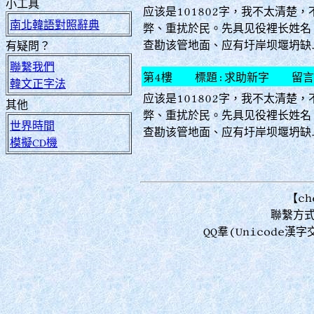
小工具
应该是101802字，我不太清楚
南北韓語對照辭典
弊、重扰於民。先具见役裡长姓名
查勘该管地面、应有圩岸坝堰坍缺
有疑問？
聯繫我們
第4樓 標題:求助新字 留言
韓文正字法
应该是101802字，我不太清楚
其他
弊、重扰於民。先具见役裡长姓名
世界時間
查勘该管地面、应有圩岸坝堰坍缺
模擬CD機
【ch
聯繫方式：
QQ羣(Unicode