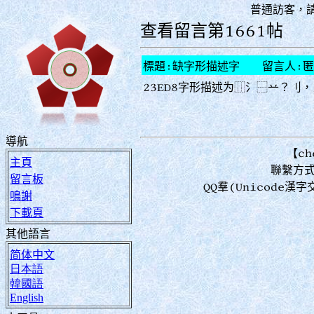
普通訪客，
查看留言第1661帖
標題:缺字形描述字 留言人:匿
23ED8字形描述为⿲氵⿱䒑？刂，
導航
【ch
主頁
聯繫方式：
留言板
QQ羣(Unicode
鳴謝
下載頁
其他語言
简体中文
日本語
韓國語
English