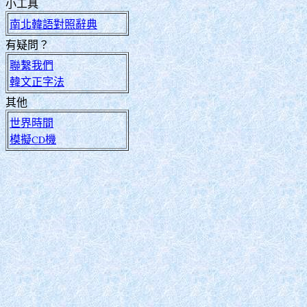
小工具
南北韓語對照辭典
有疑問？
聯繫我們
韓文正字法
其他
世界時間
模擬CD機