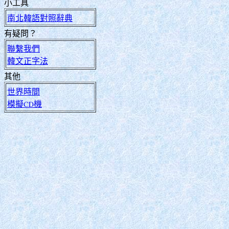
小工具
南北韓語對照辭典
有疑問？
聯繫我們
韓文正字法
其他
世界時間
模擬CD機