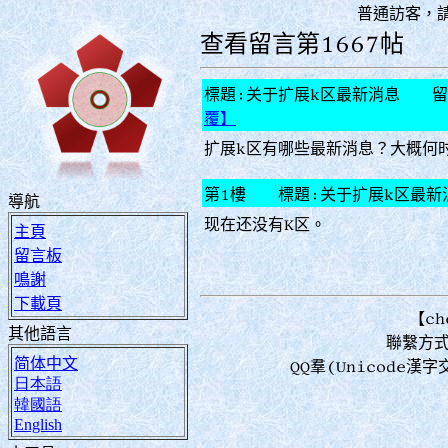
普通訪客，
查看留言第1667帖
標題:关于扩展k区最新消息 留言人
覆】
扩展k区有哪些最新消息？大概何
第1樓 標題:关于扩展k区最
導航
现在还没有K区。
主頁
留言板
鳴謝
下載頁
【ch
其他語言
聯繫方式：
简体中文
QQ羣(Unicode
日本語
韓國語
English